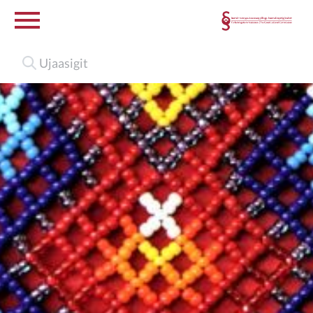
Isumalioqatigiissitanut
suliakkiissut
Isumalioqatigiissitani
ilaasortat
Suleqatigiissitat
Saqqummersitat
Uagut pilluta