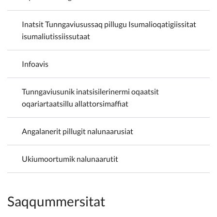
Inatsit Tunngaviusussaq pillugu Isumalioqatigiissitat
isumaliutissiissutaat
Infoavis
Tunngaviusunik inatsisilerinermi oqaatsit
oqariartaatsillu allattorsimaffiat
Angalanerit pillugit nalunaarusiat
Ukiumoortumik nalunaarutit
Saqqummersitat