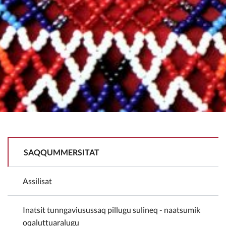
Facebookimi malinnaavigitigut
SAQQUMMERSITAT
Assilisat
Inatsit tunngaviusussaq pillugu sulineq - naatsumik
oqaluttuaralugu