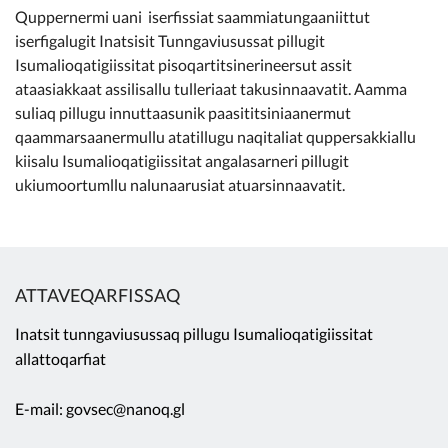
Quppernermi uani iserfissiat saammiatungaaniittut
iserfigalugit Inatsisit Tunngaviusussat pillugit
Isumalioqatigiissitat pisoqartitsinerineersut assit
ataasiakkaat assilisallu tulleriaat takusinnaavatit. Aamma
suliaq pillugu innuttaasunik paasititsiniaanermut
qaammarsaanermullu atatillugu naqitaliat quppersakkiallu
kiisalu Isumalioqatigiissitat angalasarneri pillugit
ukiumoortumllu nalunaarusiat atuarsinnaavatit.
ATTAVEQARFISSAQ
Inatsit tunngaviusussaq pillugu Isumalioqatigiissitat
allattoqarfiat
E-mail: govsec@nanoq.gl