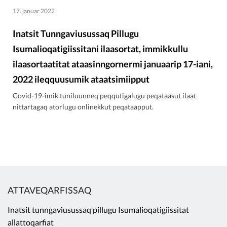
17. januar 2022
Inatsit Tunngaviusussaq Pillugu
Isumalioqatigiissitani ilaasortat, immikkullu
ilaasortaatitat ataasinngornermi januaarip 17-iani,
2022 ileqquusumik ataatsimiipput
Covid-19-imik tuniluunneq peqqutigalugu peqataasut ilaat
nittartagaq atorlugu onlinekkut peqataapput.
ATTAVEQARFISSAQ
Inatsit tunngaviusussaq pillugu Isumalioqatigiissitat
allattoqarfiat