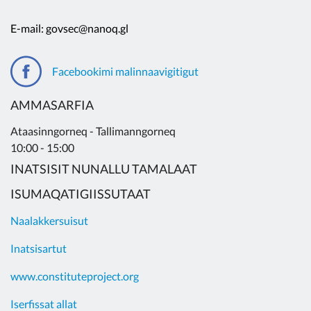
E-mail: govsec@nanoq.gl
Facebookimi malinnaavigitigut
AMMASARFIA
Ataasinngorneq - Tallimanngorneq
10:00 - 15:00
INATSISIT NUNALLU TAMALAAT
ISUMAQATIGIISSUTAAT
Naalakkersuisut
Inatsisartut
www.constituteproject.org
Iserfissat allat