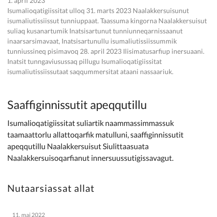
1. april 2023
Isumalioqatigiissitat ulloq 31. marts 2023 Naalakkersuisunut
Facebookimi malinnaavigitigut
isumaliutissiissut tunniuppaat. Taassuma kingorna Naalakkersuisut
suliaq kusanartumik Inatsisartunut tunniunneqarnissaanut
inaarsarsimavaat, Inatsisartunullu isumaliutissiissummik
tunniussineq pisimavoq 28. april 2023 Ilisimatusarfiup inersuaani.
Inatsit tunngaviusussaq pillugu Isumalioqatigiissitat
isumaliutissiissutaat saqqummersitat ataani nassaariuk.
Saaffiginnissutit apeqqutillu
Isumalioqatigiissitat suliartik naammassimmassuk
taamaattorlu allattoqarfik matulluni, saaffiginnissutit
apeqqutillu Naalakkersuisut Siulittaasuata
Naalakkersuisoqarfianut innersuussutigissavagut.
Nutaarsiassat allat
11. maj 2022