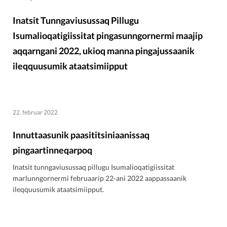
Inatsit Tunngaviusussaq Pillugu
Isumalioqatigiissitat pingasunngornermi maajip
aqqarngani 2022, ukioq manna pingajussaanik
ileqquusumik ataatsimiipput
22. februar 2022
Innuttaasunik paasititsiniaanissaq
pingaartinneqarpoq
Inatsit tunngaviusussaq pillugu Isumalioqatigiissitat
marlunngornermi februaarip 22-ani 2022 aappassaanik
ileqquusumik ataatsimiipput.